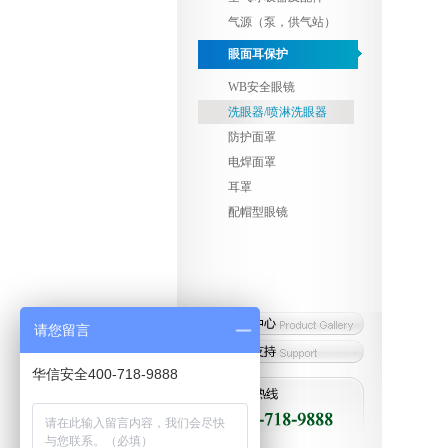
气源（泵，供气站）
眼面耳保护
WB安全眼镜
洗眼器/喷淋洗眼器
防护面罩
电焊面罩
耳罩
配帽型眼镜
请您留言
华信安全400-718-9888