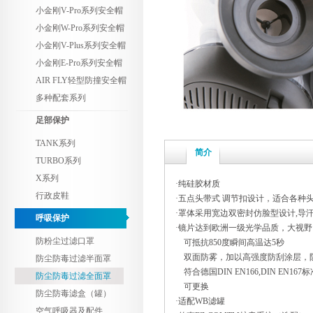
小金刚V-Pro系列安全帽
小金刚W-Pro系列安全帽
小金刚V-Plus系列安全帽
小金刚E-Pro系列安全帽
AIR FLY轻型防撞安全帽
多种配套系列
足部保护
TANK系列
简介
TURBO系列
X系列
·纯硅胶材质
行政皮鞋
·五点头带式 调节扣设计，适合各种
·罩体采用宽边双密封仿脸型设计,导
呼吸保护
·镜片达到欧洲一级光学品质，大视
防粉尘过滤口罩
可抵抗850度瞬间高温达5秒
双面防雾，加以高强度防刮涂层，
防尘防毒过滤半面罩
符合德国DIN EN166,DIN EN167标
防尘防毒过滤全面罩
可更换
防尘防毒滤盒（罐）
·适配WB滤罐
空气呼吸器及配件