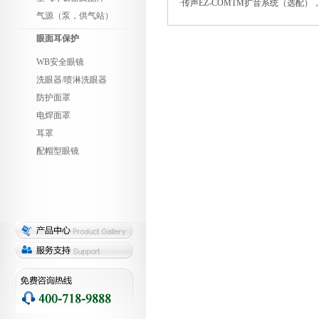
·传声EZ-COMTM扩音系统（选
气源（泵，供气站）
眼面耳保护
WB安全眼镜
洗眼器/喷淋洗眼器
防护面罩
电焊面罩
耳罩
配帽型眼镜