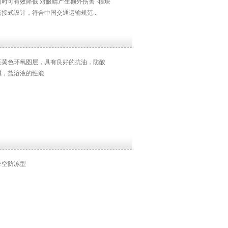
同时可有效降低 对眼睛产生额外伤害 ·模块
搭接式设计，符合中国交通运输规范...
亮黄色环氧图层，具有良好的抗油，防酸
碱，盐溶液的性能
排空防冻型