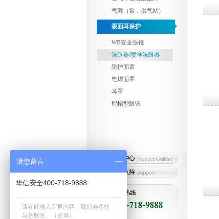
气源（泵，供气站）
眼面耳保护
WB安全眼镜
洗眼器/喷淋洗眼器
防护面罩
电焊面罩
耳罩
配帽型眼镜
请您留言
华信安全400-718-9888